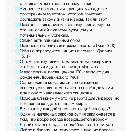
снизошло Б-жественное присутствие.
Умение не поступаться принципами наделяет
обостренным чувством, которое помогает
соблюдать законы жизни и веры. Так ли это?
Пока ты стоишь лицом к своему прошлому, ты
стоишь спиной к своему будущему и
потенциальным успехам.
Семья есть равноценный союз
Повеление плодиться и размножаться (Быт. 1:28)
“Ибо не переведутся нищие на земле” (Дварим
15:11).
О том, как изучение Торы влияет на раскрытие
этой энергии и даже на приход Машиаха
Мероприятие, посвященное 120-летию со дня
рождения Любавичского Ребе
Согласование конфликтов и достижение
консенсуса являются жизненно необходимыми
для любого человеческого общества.
Помощь ближнему - это не работа для лидеров, но
призвание каждого в нашем мире.
Без границ: как добиться настоящей свободы?
Один из негласных законов бытия заключается в
том, что добро всегда возвращается добром.
Какой смысл вкладывает каббала в этот ритуал
Добро в бороду - мистическое значение бороды