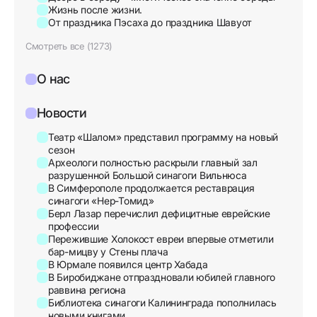
Жизнь после жизни.
От праздника Пэсаха до праздника Шавуот
Смотреть все (1273)
О нас
Новости
Театр «Шалом» представил программу на новый
сезон
Археологи полностью раскрыли главный зал
разрушенной Большой синагоги Вильнюса
В Симферополе продолжается реставрация
синагоги «Нер-Томид»
Берл Лазар перечислил дефицитные еврейские
профессии
Пережившие Холокост евреи впервые отметили
бар-мицву у Стены плача
В Юрмале появился центр Хабада
В Биробиджане отпраздновали юбилей главного
раввина региона
Библиотека синагоги Калининграда пополнилась
новыми книгами