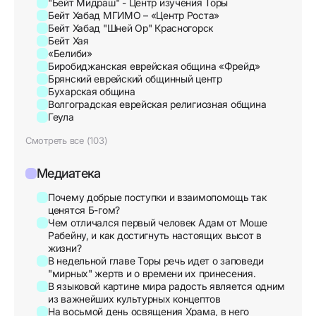
"Бейт Мидраш" - Центр изучения Торы
Бейт Хабад МГИМО – «Центр Роста»
Бейт Хабад "Шней Ор" Красногорск
Бейт Хая
«Белиби»
Биробиджанская еврейская община «Фрейд»
Брянский еврейский общинный центр
Бухарская община
Волгоградская еврейская религиозная община
Геула
Смотреть все (103)
Медиатека
Почему добрые поступки и взаимопомощь так
ценятся Б-гом?
Чем отличался первый человек Адам от Моше
Рабейну, и как достигнуть настоящих высот в
жизни?
В недельной главе Торы речь идет о заповеди
"мирных" жертв и о времени их принесения.
В языковой картине мира радость является одним
из важнейших культурных концептов
На восьмой день освящения Храма, в него