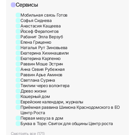
Сервисы
Мобильная связь Готов
Софья Сиднева
Анастасия Кащеева
Йосеф Ферапонтов
Рабанит Элла Верзуб
Елена Гриценко
Наталья Рут Зиновьева
Екатерина Хихинашвили
Екатерина Карпенко
Раввин Моше Эстрин
Анна Севия Рубежная
Раввин Арье Аминов
Светлана Сурина
Теилим через волонтера
Древо жизни
Кошерный дом
Еврейские календари, журналы
Приёмная раввина Шимона Краснодомского в ЕО
Центр Роста
Первая мезуза в дом
Буква в Торе: Свиток для общины Центр роста
Смотреть все (171)