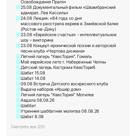
Освобождение Праги»
25.08 Документальный фильм «Швамбранский
адмирал. Лев Кассиль»
24.08 Лекция: «84 года со дня
массового расстрела евреев в Змиёвской балке
(Ростов-на-Дону)
23.08 «Еврейское счастье» - интеллектуальное
шоу – викторина
23.08 Концерт иронической поэзии и авторской
песни клуба «Чертова дюжина»
Летний лагерь "КвесТория". Гомель
Моё еврейское лето г. Набережные Челны
Детский лагерь Кострома КвесТориЯ.
Шабат 15.08
Шабат 14.08
09.08 Встреча Детского воскресного клуба
Выдача наборов «Кошер дом»
Летний лагерь "КвесТория" Могилев
Авдала 08.08.26
Шаббат
Утренняя шаббатняя молитва 08.08.26
Шабат 8.08
Смотреть все (25)