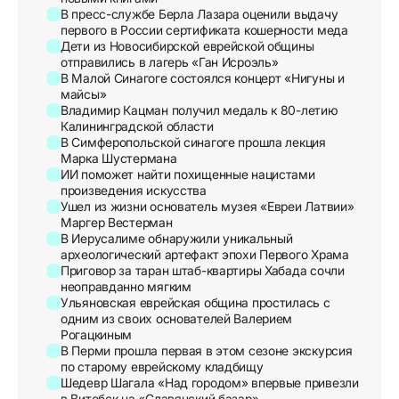
В пресс-службе Берла Лазара оценили выдачу
первого в России сертификата кошерности меда
Дети из Новосибирской еврейской общины
отправились в лагерь «Ган Исроэль»
В Малой Синагоге состоялся концерт «Нигуны и
майсы»
Владимир Кацман получил медаль к 80-летию
Калининградской области
В Симферопольской синагоге прошла лекция
Марка Шустермана
ИИ поможет найти похищенные нацистами
произведения искусства
Ушел из жизни основатель музея «Евреи Латвии»
Маргер Вестерман
В Иерусалиме обнаружили уникальный
археологический артефакт эпохи Первого Храма
Приговор за таран штаб-квартиры Хабада сочли
неоправданно мягким
Ульяновская еврейская община простилась с
одним из своих основателей Валерием
Рогацкиным
В Перми прошла первая в этом сезоне экскурсия
по старому еврейскому кладбищу
Шедевр Шагала «Над городом» впервые привезли
в Витебск на «Славянский базар»