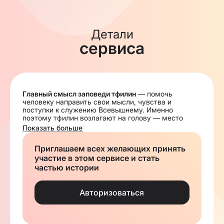
Детали
сервиса
Главный смысл заповеди тфилин
— помочь
человеку направить свои мысли, чувства и
поступки к служению Всевышнему. Именно
поэтому тфилин возлагают на голову — место
разума и осознания, и на руку, рядом с сердцем —
Показать больше
как знак эмоций и действия. Это учит тому, что
служение Творцу начинается не с слов и
Приглашаем всех желающих принять
рассуждений, а с поступка, продиктованного
участие в этом сервисе и стать
внутренней
любовью
и
верой.
Кому мы помогаем:
частью истории
галахическим евреям;
мужчинам и юношам старше 13 лет, готовым
взять на себя исполнение заповеди тфилин;
Авторизоваться
тем, кто не имеет возможности приобрести
тфилин самостоятельно.
Как мы помогаем: