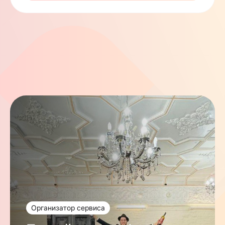
Наш благотворительный фонд участвует в
приобретении тфилина высокого качества.
Стоимость одного комплекта тфилина
составляет в среднем около 100 000 рублей, и
для многих это серьёзное финансовое
препятствие.
Мы берём эту заботу на себя — чтобы у каждого
еврея была возможность исполнить заповедь
тфилин.
Если вы хотите получить помощь —
оставьте
заявку, и мы обязательно с вами свяжемся.
Организатор сервиса