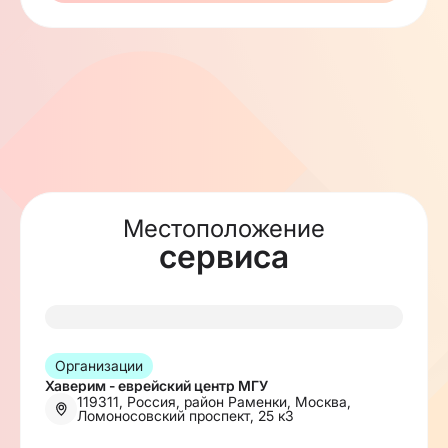
Как это работает:
1️⃣ Вы отправляете нам текст
письма или формулируете
пожелания
2️⃣ Мы помогаем оформить его в
правильной форме
3️⃣ Письмо передаётся в Охель
Местоположение
Любавичского Ребе
сервиса
4️⃣ Вы получаете подтверждение
отправки
Организации
Хаверим - еврейский центр МГУ
119311, Россия, район Раменки, Москва,
Ломоносовский проспект, 25 к3