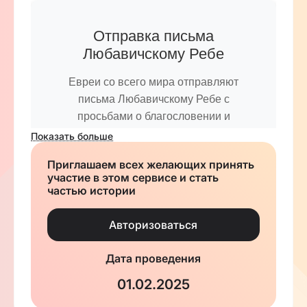
Отправка письма
Любавичскому Ребе
Евреи со всего мира отправляют
письма Любавичскому Ребе с
просьбами о благословении и
поддержке. Теперь вы можете сделать
Показать больше
это легко и удобно через нашу услугу.
Приглашаем всех желающих принять
участие в этом сервисе и стать
Что входит в услугу:
частью истории
✅ Помощь в составлении письма
на русском или иврите
Авторизоваться
✅ Проверка и корректировка
текста письма
Дата проведения
✅ Передача письма в Охель Ребе
01.02.2025
в Нью-Йорке
✅ Подтверждение отправки