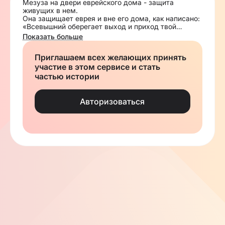
Мезуза на двери еврейского дома - защита
живущих в нем.
Она защищает еврея и вне его дома, как написано:
«Всевышний оберегает выход и приход твой
отныне и навеки».
Показать больше
В вашем доме еще нет мезузы?
Получите бесплатно свою первую мезузу!
Приглашаем всех желающих принять
участие в этом сервисе и стать
частью истории
Авторизоваться