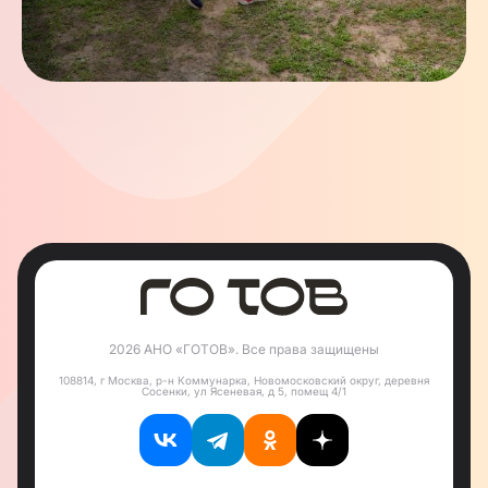
2026 АНО «ГОТОВ». Все права защищены
108814, г Москва, р-н Коммунарка, Новомосковский округ, деревня
Сосенки, ул Ясеневая, д 5, помещ 4/1