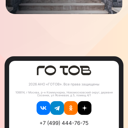
2026 АНО «ГОТОВ». Все права защищены
108814, г Москва, р-н Коммунарка, Новомосковский округ, деревня
Сосенки, ул Ясеневая, д 5, помещ 4/1
+7 (499) 444-76-75