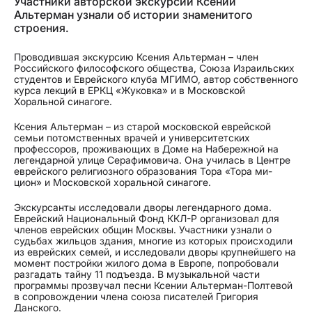
Участники авторской экскурсии Ксении
Альтерман узнали об истории знаменитого
строения.
Проводившая экскурсию Ксения Альтерман – член
Российского философского общества, Союза Израильских
студентов и Еврейского клуба МГИМО, автор собственного
курса лекций в ЕРКЦ «Жуковка» и в Московской
Хоральной синагоге.
Ксения Альтерман – из старой московской еврейской
семьи потомственных врачей и университетских
профессоров, проживающих в Доме на Набережной на
легендарной улице Серафимовича. Она училась в Центре
еврейского религиозного образования Тора «Тора ми-
цион» и Московской хоральной синагоге.
Экскурсанты исследовали дворы легендарного дома.
Еврейский Национальный Фонд ККЛ-Р организовал для
членов еврейских общин Москвы. Участники узнали о
судьбах жильцов здания, многие из которых происходили
из еврейских семей, и исследовали дворы крупнейшего на
момент постройки жилого дома в Европе, попробовали
разгадать тайну 11 подъезда. В музыкальной части
программы прозвучал песни Ксении Альтерман-Полтевой
в сопровождении члена союза писателей Григория
Данского.