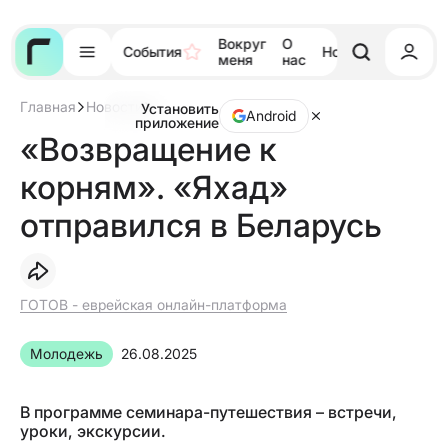
Вокруг
О
События
Новости
Тора
меня
нас
Главная
Новости
Установить
«Возвращение
Android
приложение
к
«Возвращение к
корням».
«Яхад»
корням». «Яхад»
отправился
в
Беларусь
отправился в Беларусь
ГОТОВ - еврейская онлайн-платформа
молодежь
26.08.2025
В программе семинара-путешествия – встречи,
уроки, экскурсии.