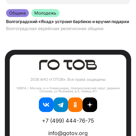
09.07.2026
Община
молодежь
Волгоградский «Яхад» устроил барбекю и вручил подарки
Волгоградская еврейская религиозная община
2026 АНО «ГОТОВ». Все права защищены
108814, г Москва, р-н Коммунарка, Новомосковский округ, деревня
Сосенки, ул Ясеневая, д 5, помещ 4/1
+7 (499) 444-76-75
info@gotov.org