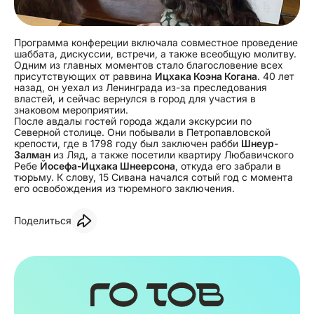
Программа конфереции включала совместное проведение
шаббата, дискуссии, встречи, а также всеобщую молитву.
Одним из главных моментов стало благословение всех
присутствующих от раввина
Ицхака Коэна Когана
. 40 лет
назад, он уехал из Ленинграда из-за преследования
властей, и сейчас вернулся в город для участия в
знаковом мероприятии.
После авдалы гостей города ждали экскурсии по
Северной столице. Они побывали в Петропавловской
крепости, где в 1798 году был заключен рабби
Шнеур-
Залман
из Ляд, а также посетили квартиру Любавичского
Ребе
Йосефа-Ицхака Шнеерсона
, откуда его забрали в
тюрьму. К слову, 15 Сивана начался сотый год с момента
его освобождения из тюремного заключения.
Поделиться