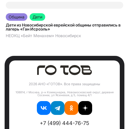
05.08.2026
Община
Дети
Дети из Новосибирской еврейской общины отправились в
лагерь «Ган Исроэль»
НЕОКЦ «Бейт Менахем» Новосибирск
2026 АНО «ГОТОВ». Все права защищены
108814, г Москва, р-н Коммунарка, Новомосковский округ, деревня
Сосенки, ул Ясеневая, д 5, помещ 4/1
+7 (499) 444-76-75