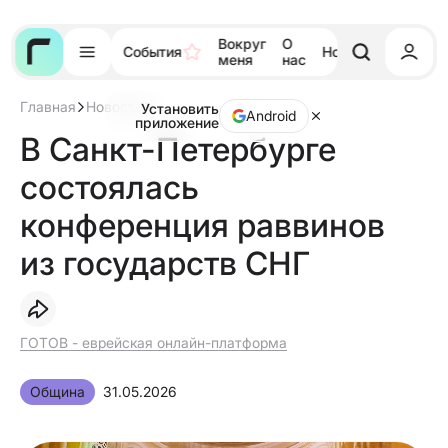
Вокруг
О
События
Новости
Тора
меня
нас
Главная
Новости
Установить
В
Android
приложение
Санкт-
В Санкт-Петербурге
Петербурге
состоялась
состоялась
конференция
раввинов
из
конференция раввинов
государств
СНГ
из государств СНГ
ГОТОВ - еврейская онлайн-платформа
Община
31.05.2026