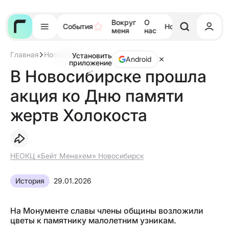
Вокруг
О
События
Новости
Тора
меня
нас
Главная
Новости
Установить
В
Android
приложение
Новосибирске
В Новосибирске прошла
прошла
акция
акция ко Дню памяти
ко
Дню
памяти
жертв Холокоста
жертв
Холокоста
НЕОКЦ «Бейт Менахем» Новосибирск
История
29.01.2026
На Монументе славы члены общины возложили
цветы к памятнику малолетним узникам.