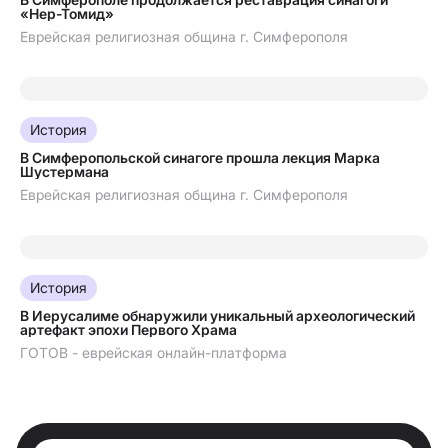
«Нер-Томид»
Еврейская религиозная община г. Симферополя
04.08.2026
История
В Симферопольской синагоге прошла лекция Марка
Шустермана
Еврейская религиозная община г. Симферополя
03.08.2026
История
В Иерусалиме обнаружили уникальный археологический
артефакт эпохи Первого Храма
ГОТОВ - еврейская онлайн-платформа