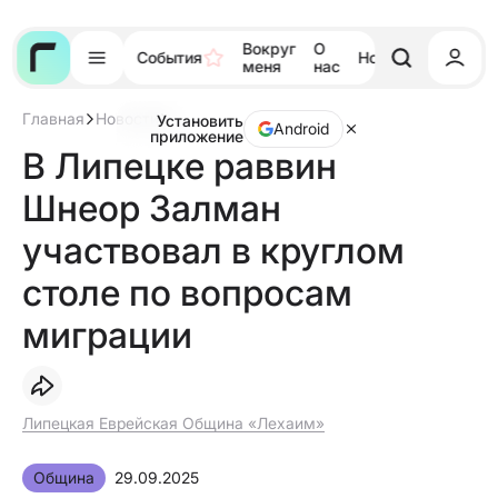
Вокруг
О
События
Новости
Тора
меня
нас
Главная
Новости
Установить
В
Android
приложение
Липецке
В Липецке раввин
раввин
Шнеор
Шнеор Залман
Залман
участвовал
в
участвовал в круглом
круглом
столе
столе по вопросам
по
вопросам
миграции
миграции
Липецкая Еврейская Община «Лехаим»
Община
29.09.2025