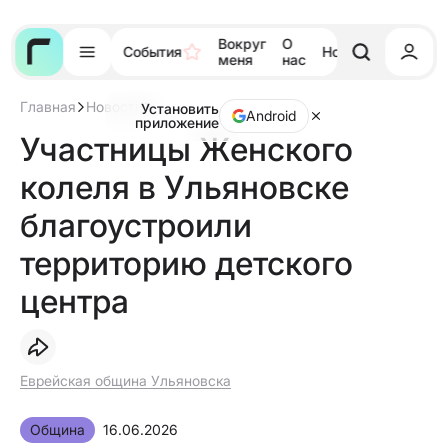
Вокруг
О
События
Новости
Тора
меня
нас
Главная
Новости
Установить
Участницы
Android
приложение
Женского
Участницы Женского
колеля
в
колеля в Ульяновске
Ульяновске
благоустроили
территорию
благоустроили
детского
центра
территорию детского
центра
Еврейская община Ульяновска
Община
16.06.2026