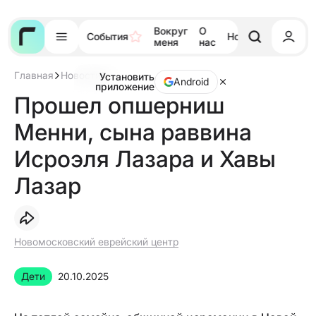
Вокруг
О
События
Новости
Тора
меня
нас
Главная
Новости
Установить
Прошел
Android
приложение
опшерниш
Прошел опшерниш
Менни,
сына
Менни, сына раввина
раввина
Исроэля
Лазара
Исроэля Лазара и Хавы
и
Хавы
Лазар
Лазар
Новомосковский еврейский центр
Дети
20.10.2025