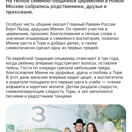
На теплой семейно-общинной церемонии в Новой
Москве собрались родственники, друзья и
прихожане.
Особую честь общине оказал Главный Раввин России
Берл Лазар, дедушка Менни. Он принял участие в
церемонии, произнес благословения и теплые слова о
значении опшерниша и семейного воспитания, пожелал
Менни расти в Торе и добрых делах, а также
символически срезал одну из первых прядей.
По еврейской традиции опшерниш отмечают в три года,
когда ребенку впервые подстригают волосы, оставляя
пейсы. Гости по очереди срезали небольшие пряди,
благословляя Менни на здоровье, удачу и любовь к Торе.
В этот день мальчик впервые надел цицит, а воспитатели
и родители поощрили его первые шаги в учебе — чтение
алфавита и коротких молитв. Детям раздали сладости,
символизирующие сладость Торы, а зал наполнился
песнями и радостными танцами.