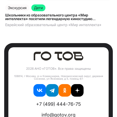
29.06.2026
Экскурсия
Дети
Школьники из образовательного центра «Мир
интеллекта» посетили легендарную киностудию
«Мосфильм»
Еврейский образовательный центр «Мир интеллекта»
2026 АНО «ГОТОВ». Все права защищены
108814, г Москва, р-н Коммунарка, Новомосковский округ, деревня
Сосенки, ул Ясеневая, д 5, помещ 4/1
+7 (499) 444-76-75
info@gotov.org