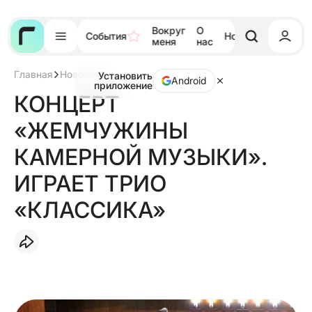
Вокруг
О
События
Новости
Тора
меня
нас
Главная
Новости
Установить
КОНЦЕРТ
Android
приложение
«ЖЕМЧУЖИНЫ
КОНЦЕРТ
КАМЕРНОЙ
МУЗЫКИ».
«ЖЕМЧУЖИНЫ
ИГРАЕТ
ТРИО
«КЛАССИКА»
КАМЕРНОЙ МУЗЫКИ».
ИГРАЕТ ТРИО
«КЛАССИКА»