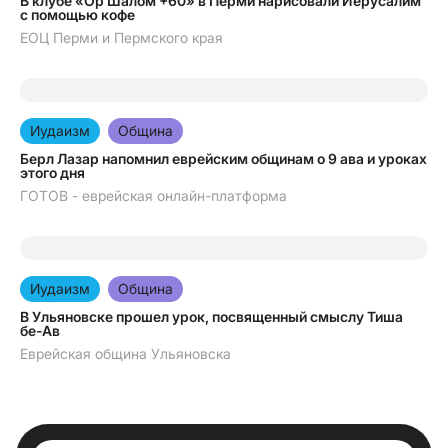
В клубе «Ор Шалом +60» в Перми нарисовали Иерусалим
с помощью кофе
ЕОЦ Перми и Пермского края
22.07.2026
Иудаизм
Община
Берл Лазар напомнил еврейским общинам о 9 ава и уроках
этого дня
ГОТОВ - еврейская онлайн-платформа
22.07.2026
Иудаизм
Община
В Ульяновске прошел урок, посвященный смыслу Тиша
бе-Ав
Еврейская община Ульяновска