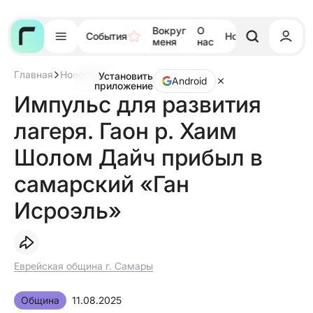
Вокруг
О
События
Новости
Тора
меня
нас
Главная
Новости
Установить
Импульс
Android
приложение
для
Импульс для развития
развития
лагеря.
лагеря. Гаон р. Хаим
Гаон
р.
Хаим
Шолом Дайч прибыл в
Шолом
Дайч
самарский «Ган
прибыл
в
самарский
Исроэль»
«Ган
Исроэль»
Еврейская община г. Самары
Община
11.08.2025