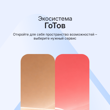
и шойхет (человек, обеспечивающий
кошерный убой скота), продолжались
еврейские захоронения на специальных
участках кладбищ, выпекали мацу и
старались сохранить еврейскую искру. В
Экосистема
архиве общины хранятся уникальные
ГоТов
документы о еврейской жизни в советский
период.
Откройте для себя пространство возможностей –
Возрождение общины
выберите нужный сервис
В 1990-е годы,
когда ситуация изменилась
и государство начало поддерживать
возрождение религиозной жизни,
еврейская община Казани пережила
подлинное возрождение - как в
религиозном, так и в культурном плане.
Символом этого возрождения стало
возвращение синагоги еврейской общине -
поистине историческое событие. Много сил
и ресурсов было вложено как самой
общиной, так и руководством республики в
восстановление первоначального облика
здания. Сегодня это один из самых
красивых и уникальных молитвенных залов
среди синагог России.