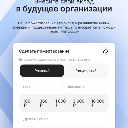
Внесите свой вклад
в будущее организации
Ваше пожертвование это вклад в развивитие новых
функций и поддерживанием тех, кто нуждается в помощи
через платформу
Сделать пожертвование
Вы можете поддержать, внеся пожертвование
Разовый
Регулярный
Имя
Фамилия
180
360
1 800
3 600
18 000
₽
₽
₽
₽
₽
Другая сумма