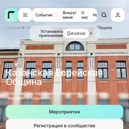
Вокруг
О
События
Новости
Тора
меня
нас
Главная
Организации
Казанская Еврейская Община
Установить
Android
приложение
Казанская Еврейская
Община
Стань частью еврейского комьюнити - обрети дом,
традицию и поддержку
Мероприятия
Регистрация в сообществе