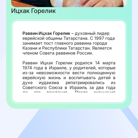
Ицхак Горелик
Раввин Ицхак Горелик
– духовный лидер
еврейской общины Татарстана. С 1997 года
занимает пост главного раввина города
Казани и Республики Татарстан. Является
членом Совета раввинов России.
Раввин Ицхак Горелик родился 14 марта
1974 года в Израиле, у родителей, которые
из-за невозможности вести полноценную
еврейскую жизнь и воспитывать детей в
духе иудаизма репатриировались из
Советского Союза в Израиль за два года
до его рождения. После окончания
обучения в иешивах получил раввинское
посвящение.
Раввин Ицхак вступил в должность в
переломный момент для еврейской
общины – на стыке поколений, когда
старшее поколение еще сохраняло какие-
то знания о еврейской традиции, а молодое
- еще не все знали. Благодаря его