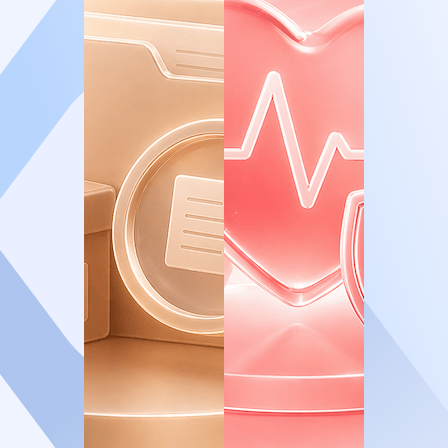
Современный центр еврейской жизни
Сегодня синагога - это настоящее сердце
еврейской общины. Ее многочисленные
залы и помещения, разнообразные
программы делают ее центром притяжения
для каждого еврея по любому вопросу.
Здесь проходят все ежедневные и
праздничные религиозные мероприятия,
здесь же удовлетворяются все
религиозные, социальные и культурные
потребности евреев всей республики.
Разнообразные программы рассчитаны на
все возрастные группы и интересы - от
самых маленьких до пожилых членов
общины.
Жемчужина Казани
Благодаря своей богатой истории,
уникальной архитектуре и насыщенной
современной жизни синагога превратилась
в одну из культурных жемчужин города.
Тысячи гостей ежегодно приходят в нее не
только чтоб познакомиться с еврейскими
традициями, но и чтоб прикоснуться к этой
удивительной части казанской истории.