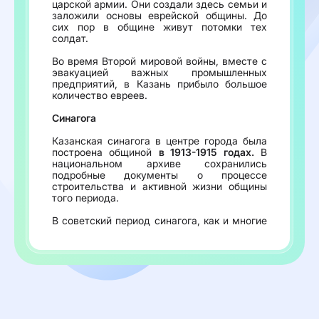
царской армии. Они создали здесь семьи и
заложили основы еврейской общины. До
сих пор в общине живут потомки тех
солдат.
Во время Второй мировой войны, вместе с
эвакуацией важных промышленных
предприятий, в Казань прибыло большое
количество евреев.
Синагога
Казанская синагога в центре города была
построена общиной
в 1913-1915 годах.
В
национальном архиве сохранились
подробные документы о процессе
строительства и активной жизни общины
того периода.
В советский период синагога, как и многие
другие религиозные учреждения по всей
стране, была национализирована.
Еврейские институты закрыли, а
религиозная жизнь ушла в подполье.
Однако все эти годы в городе сохранялось
еврейское ядро - практически всегда здесь
были раввин, сойфер (специалист по
написанию священных еврейских текстов)