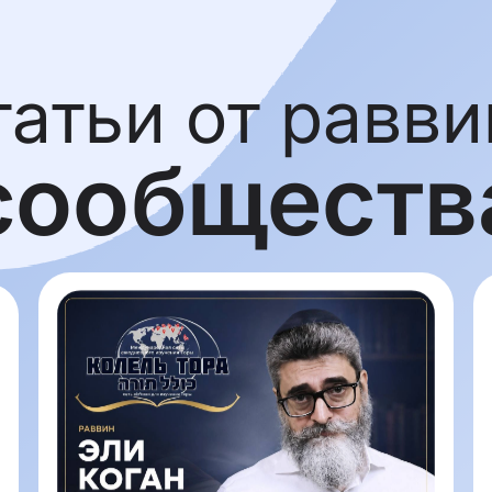
татьи от равви
сообществ