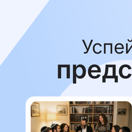
Успе
предс