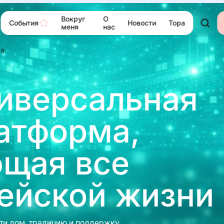
Вокруг
О
События
Новости
Тора
ю
меня
нас
ма
ниверсальная
атформа,
щая все
ейской жизни
ти дом, традицию и поддержку