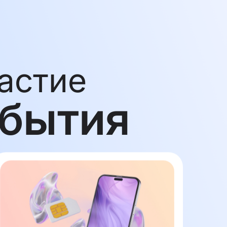
астие
обытия