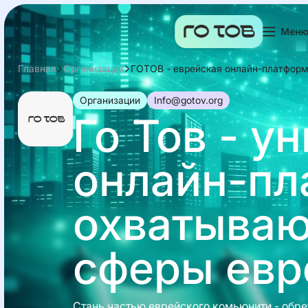
Мен
Главная
Организации
ГОТОВ - еврейская онлайн-платфор
Организации
info@gotov.org
Го Тов - у
онлайн-пл
охватываю
сферы евр
Стань частью еврейского комьюнити - обре