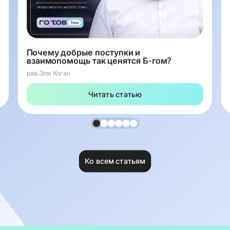
Почему добрые поступки и
взаимопомощь так ценятся Б-гом?
рав.Эли Коган
Читать статью
Ко всем статьям