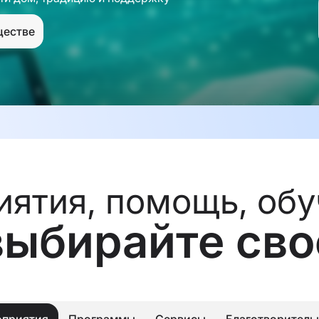
ществе
ятия, помощь, об
выбирайте сво
приятия
Программы
Сервисы
Благотворитель