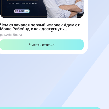
прине
рав.Эли
Чем отличался первый человек Адам от
Моше Рабейну, и как достигнуть
настоящих высот в жизни?
рав.Аба Довид
Читать статью