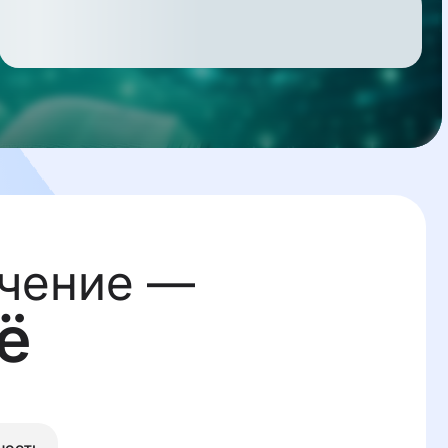
учение —
ё
ность