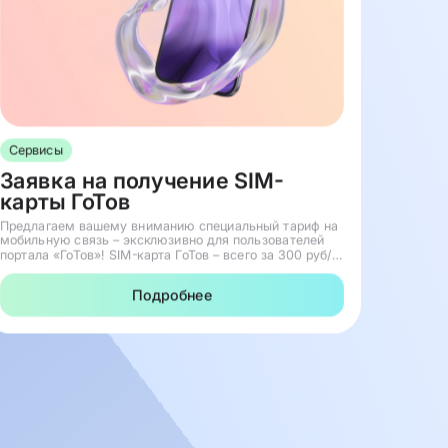
Сервисы
Заявка на получение SIM-
карты ГоТов
Предлагаем вашему вниманию специальный тариф на
мобильную связь – эксклюзивно для пользователей
портала «ГоТов»! SIM-карта ГоТов – всего за 300 руб/
мес • 1 ТБ интернета • 500 минут на звонки •
Безлимитные звонки на номера мобильного о...
Подробнее