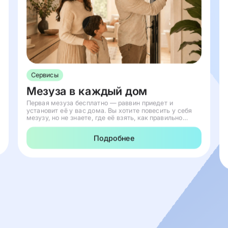
Сервисы
Мезуза в каждый дом
Первая мезуза бесплатно — раввин приедет и
установит её у вас дома. Вы хотите повесить у себя
мезузу, но не знаете, где её взять, как правильно
выбрать или к кому обратиться? Сделать это с
проектом «ГоТов» очень просто. Мы поможем вам без
Подробнее
лиш...