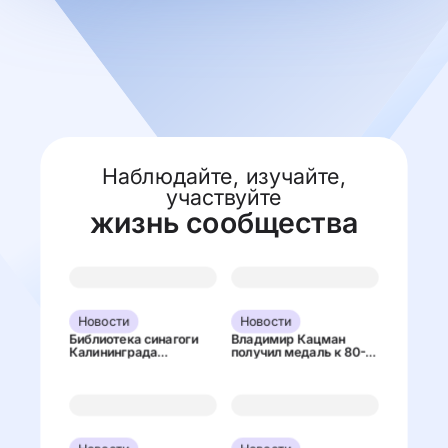
Наблюдайте, изучайте,
участвуйте
жизнь сообщества
Новости
Новости
Новост
Библиотека синагоги
Владимир Кацман
В Калини
Калининграда
получил медаль к 80-
установи
пополнилась новыми
летию
мемориал
книгами
Калининградской
честь ср
области
рядах Кр
евреев