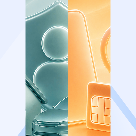
регионе.
Синагога стала символом возрождения
еврейской жизни в регионе, объединяя
историческую память и современные
традиции.