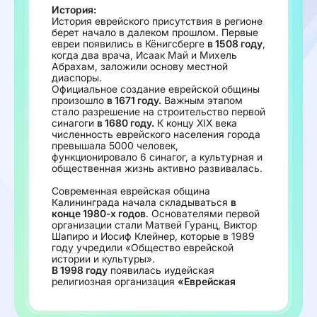
История:
История еврейского присутствия в регионе
берет начало в далеком прошлом. Первые
евреи появились в Кёнигсберге
в 1508 году
,
когда два врача, Исаак Май и Михель
Абрахам, заложили основу местной
диаспоры.
Официальное создание еврейской общины
произошло
в 1671 году.
Важным этапом
стало разрешение на строительство первой
синагоги
в 1680 году.
К концу XIX века
численность еврейского населения города
превышала 5000 человек,
функционировало 6 синагог, а культурная и
общественная жизнь активно развивалась.
Современная еврейская община
Калининграда начала складываться
в
конце 1980-х годов
. Основателями первой
организации стали Матвей Гуранц, Виктор
Шапиро и Иосиф Клейнер, которые в 1989
году учредили «Общество еврейской
истории и культуры».
В 1998 году
появилась иудейская
религиозная организация
«Еврейская
община города Калининграда»
, которую
сегодня возглавляет главный Раввин
Калининграда и области
Давид Шведик
и