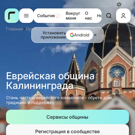
Вокруг
О
События
Новости
Тора
меня
нас
Главная
Организации
Еврейская община Калининграда
Установить
Android
приложение
Еврейская община
Калининграда
Стань частью еврейского комьюнити - обрети дом,
традицию и поддержку
Сервисы общины
Регистрация в сообществе