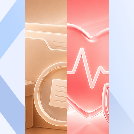
Крупнейший реализованный проект,
имеющий международное значение – это
памятник жертвам Холокоста работы
известного израильского скульптора
Франка Майслера в поселке Янтарный
Калининградской области, бывшем
Пальмникене, где в январе
1945 года
были
зверски убиты несколько тысяч еврейских
пленников. Самым грандиозным проектом
Владимира Кацмана стало восстановление
Кёнигсбергской синагоги, одной из самых
крупных и красивых в Германии,
сожженной нацистами во время
«Хрустальной ночи» 1938 года.
В 2018 году Кёнигсбергская синагога
восстала во всём своём блеске и стала
одним из знаковых зданий современного
Калининграда.
Современное здание сохранило черты
оригинала. Фасад украшает витраж с
звездой Давида
, а интерьер сочетает
традиции и современность:
Молельный зал на 400 человек с
балконом для женщин
Музей истории евреев Восточной