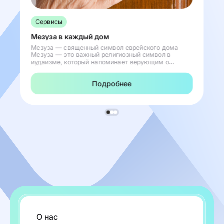
Сервисы
Мезуза в каждый дом
Мезуза — священный символ еврейского дома
Мезуза — это важный религиозный символ в
иудаизме, который напоминает верующим о
присутствии Всевышнего в их жизни. Этот
священный свиток крепится на дверных косяках
Подробнее
еврейских домов и служит постоянным напо...
О нас