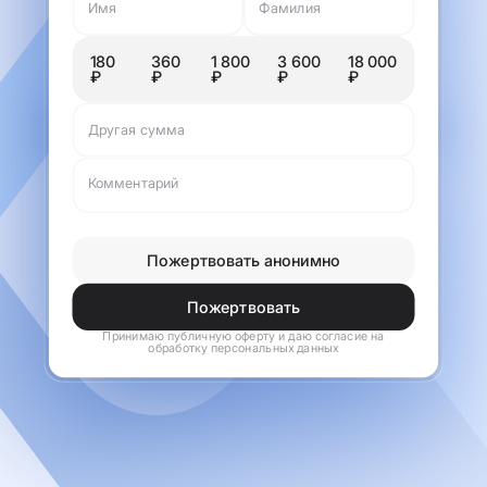
Имя
Фамилия
180
360
1 800
3 600
18 000
₽
₽
₽
₽
₽
Другая сумма
Комментарий
Пожертвовать анонимно
Пожертвовать
Принимаю
публичную оферту
и даю согласие на
обработку
персональных данных