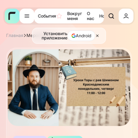
Вокруг
О
События
Новости
Тора
меня
нас
Установить
Главная
Мероприятия
Android
приложение