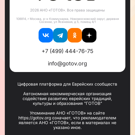
Также в общине регулярно собираются миньяны
на молитвы, отмечается Шаббат, Рош Ходеш и
2026 АНО «ГОТОВ». Все права защищены
еврейские праздники. В начале нового учебного
года запускается программа Enerjew и
108814, г Москва, р-н Коммунарка, Новомосковский округ, деревня
начинаются уроки иврита. В синагоге общины
Сосенки, ул Ясеневая, д 5, помещ 4/1
регулярно собирается миньян на молитву. Члены
общины выбирают помещение «Центра роста»
для проведения свадеб, обрезаний, опшерниш, и
просто семейных событий.
+7 (499) 444-76-75
info@gotov.org
Цифровая платформа для Еврейских сообществ
Автономная некоммерческая организация
содействия развитию еврейских традиций,
культуры и образования "ГОТОВ"
Упоминание АНО «ГОТОВ» на сайте
https://gotov.org означает, что рекламодателем
является АНО «ГОТОВ», если в материалах не
указано иное.