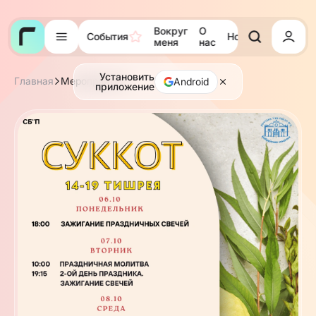
Вокруг
О
События
Новости
Тора
меня
нас
Установить
Главная
Мероприятия
Android
приложение