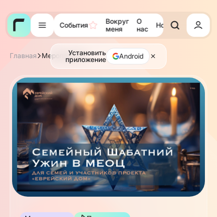
Вокруг
О
События
Новости
Тора
меня
нас
Установить
Главная
Мероприятия
Android
приложение