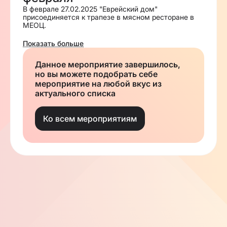
В феврале 27.02.2025 "Еврейский дом"
присоединяется к трапезе в мясном ресторане в
МЕОЦ.
Стоимость на одну персону - 2500 рублей.
Показать больше
Чтобы зарегистрироваться на трапезу, нажмите на
Данное мероприятие завершилось,
кнопку "регистрация".
но вы можете подобрать себе
Далее с вами свяжется наш менеджер для
продолжения регистрации оплаты.
мероприятие на любой вкус из
актуального списка
Шаббат шалом!
Ко всем мероприятиям