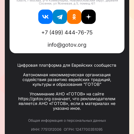
108814, г Москва, р-н Коммунарка, Новомосковский округ, деревня
и образования.
Сосенки, ул Ясеневая, д 5, помещ 4/1
Раввин Арье Аминов - Директор отдела
психологической поддержки.
Раввин и
практикующий семейный консультант на
протяжение уже 12 лет. Отец 6 детей, в браке со
своей супругой 20 лет.
+7 (499) 444-76-75
Постройте свой «Еврейский Дом» вместе с нами!
info@gotov.org
Цифровая платформа для Еврейских сообществ
Автономная некоммерческая организация
содействия развитию еврейских традиций,
культуры и образования "ГОТОВ"
Упоминание АНО «ГОТОВ» на сайте
https://gotov.org означает, что рекламодателем
является АНО «ГОТОВ», если в материалах не
указано иное.
Общая информация о персональных данных
ИНН: 7751312006
ОГРН: 1247700351095