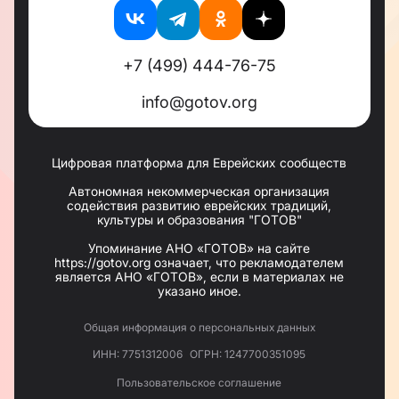
культурные и образовательные мероприятия. Это
способствует созданию атмосферы
взаимопонимания и поддержки среди членов
общины, а также укреплению связей с другими
+7 (499) 444-76-75
культурными и религиозными сообществами.
Сегодня еврейская община Таганрога
info@gotov.org
продолжает развиваться, оставаясь верной
своим корням и традициям. Она открыта для
всех, кто стремится узнать больше о богатой
истории евреев и их культурном наследии.
Цифровая платформа для Еврейских сообществ
Благодаря усилиям общины, традиции евреев
продолжают жить и обогащать жизнь каждого,
Автономная некоммерческая организация
кто к ним приобщается.
содействия развитию еврейских традиций,
культуры и образования "ГОТОВ"
Упоминание АНО «ГОТОВ» на сайте
https://gotov.org означает, что рекламодателем
является АНО «ГОТОВ», если в материалах не
указано иное.
Общая информация о персональных данных
ИНН: 7751312006
ОГРН: 1247700351095
Пользовательское соглашение