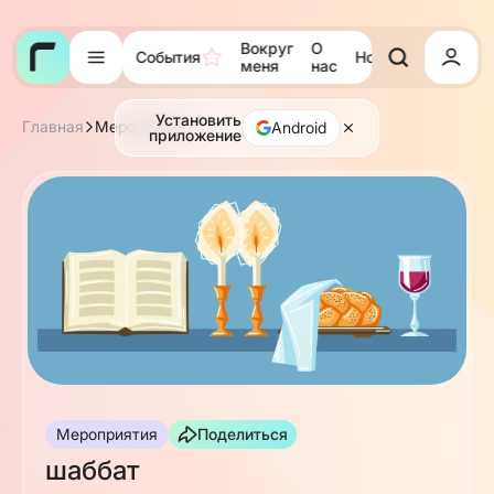
Вокруг
О
События
Новости
Тора
меня
нас
Установить
Главная
Мероприятия
Android
приложение
Мероприятия
Поделиться
шаббат