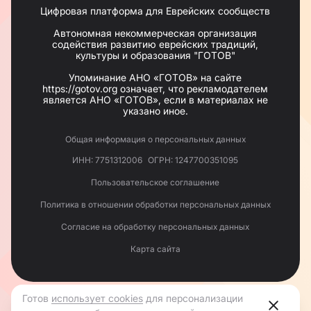
Цифровая платформа для Еврейских сообществ
Программы
гимназия «Ор Авнер»,
Автономная некоммерческая организация
библиотека еврейской литературы,
содействия развитию еврейских традиций,
архивный отдел,
культуры и образования "ГОТОВ"
молодежный клуб Yahad Rostov,
женский клуб,
Упоминание АНО «ГОТОВ» на сайте
идиш-клуб,
https://gotov.org означает, что рекламодателем
клуб ветеранов Великой Отечественной войны.
является АНО «ГОТОВ», если в материалах не
указано иное.
Традиции
Ростовская еврейская община бережно хранит
свои традиции, которые включают соблюдение
Общая информация о персональных данных
кашрута, проведение обрядов, таких как бар-
мицва и хупы, а также празднование еврейских
ИНН: 7751312006
ОГРН: 1247700351095
праздников. Эти традиции помогают сохранять
культурную идентичность и укрепляют связь
Пользовательское соглашение
между членами общины.
Политика в отношении обработки персональных данных
Ростовская еврейская община
– это пример того,
как можно сохранить и развивать свои традиции
Согласие на обработку персональных данных
в условиях многонационального общества. Ее
история и современная деятельность являются
Карта сайта
важной частью культурного и духовного
наследия города.
Готов
использует cookies
для персонализации