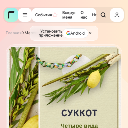
Вокруг
О
События
Новости
Тора
меня
нас
Установить
Главная
Мероприятия
Android
приложение