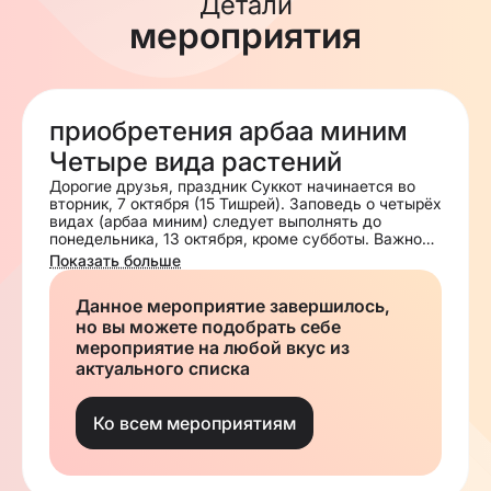
Детали
мероприятия
приобретения арбаа миним
Четыре вида растений
Дорогие друзья, праздник Суккот начинается во
вторник, 7 октября (15 Тишрей). Заповедь о четырёх
видах (арбаа миним) следует выполнять до
понедельника, 13 октября, кроме субботы. Важно
приобрести красивые 4 вида, которые будут
Показать больше
принадлежать лично покупателю — в этом
заключается особое украшение заповеди. Для
Данное мероприятие завершилось,
приобретения арбаа миним зарегистрируйтесь
но вы можете подобрать себе
мероприятие на любой вкус из
актуального списка
Ко всем мероприятиям