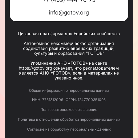
традиции еврейского народа. Особое внимание
уделяется соблюдению кашрута, проведению
обрядов бар мицвы и бат мицвы, а также
info@gotov.org
воспитанию детей в духе уважения к еврейской
культуре и религии. Члены общины активно
участвуют в жизни синагоги, что способствует
укреплению связей между поколениями.
Цифровая платформа для Еврейских сообществ
Программы
:
Автономная некоммерческая организация
содействия развитию еврейских традиций,
Колель Тора для мужчин,
культуры и образования "ГОТОВ"
Женские уроки, в том числе афрашат хала,
Шабатняя программа для детей,
Упоминание АНО «ГОТОВ» на сайте
Молодежная программа «Stars»,
https://gotov.org означает, что рекламодателем
Шабаты и все праздники, включая строительство
является АНО «ГОТОВ», если в материалах не
Сукки,
указано иное.
Благотворительная столовая.
Деятельность
Общая информация о персональных данных
В общине собирается миньян каждую неделю по
ИНН: 7751312006
ОГРН: 1247700351095
понедельникам, вторникам, средам, четвергам,
пятницам и субботам, На Хануку прихожане
Пользовательское соглашение
зажигают большую Ханукию на главной площади
района в Афганском сквере.
Политика в отношении обработки персональных данных
Около 9 лет назад в общине состоялось
знаменательное событие – внесение нового
Согласие на обработку персональных данных
Свитка Торы. В мероприятии принял участие