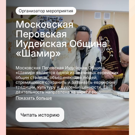
Организатор мероприятия
Московская
Перовская
Иудейская Община
«Шамир»
Московская Перовская Иудейская Община
«Шамир»
является одной из значимых еврейских
общин столицы, объединяющей людей,
стремящихся сохранить и развивать еврейские
традиции, культуру и духовные ценности. Ее
деятельность направлена на укрепление
еврейской идентичности, поддержку членов
Показать больше
общины и популяризацию еврейского наследия.
Уже более 30 лет община ведет деятельность в
районах Перово и Новогиреево. В
Читать историю
благотворительных, учебных и просветительских
программах общины приняли участие тысячи
человек.