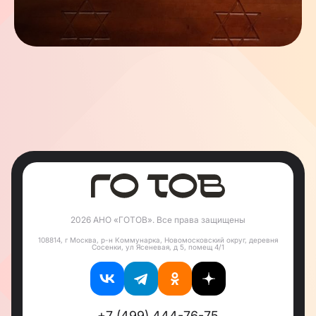
История
Община «Шамир» была основана в конце XX века
в районе Перово, когда в Москве начался
процесс возрождения еврейской религиозной и
культурной жизни. С момента своего создания
община стала местом, где евреи могли свободно
исповедовать свою веру, изучать традиции и
участвовать в общественной жизни.
Шамир — это вещество способное разрезать
самые твердые материалы, такие как камни,
железо и алмазы. Шамир - инструмент,
использованный при строительстве Первого
Иерусалимского Храма, а также символ
твердости и стойкости.
Название «Шамир» символизирует стойкость и
силу, что отражает дух общины, которая на
протяжении многих лет сохраняет свои традиции
2026 АНО «ГОТОВ». Все права защищены
и передает их следующим поколениям. Сегодня
«Шамир» является важным центром еврейской
108814, г Москва, р-н Коммунарка, Новомосковский округ, деревня
жизни в Москве, объединяя людей разных
Сосенки, ул Ясеневая, д 5, помещ 4/1
возрастов и профессий.
Традиции и ценности
Община «Шамир» сохраняет и передает богатые
+7 (499) 444-76-75