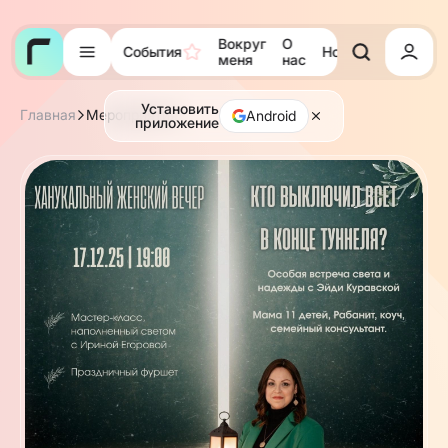
Вокруг
О
События
Новости
Тора
меня
нас
Установить
Главная
Мероприятия
Android
приложение