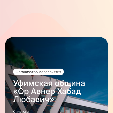
Организатор мероприятия
Уфимская община
«Ор Авнер Хабад
Любавич»
Синагога