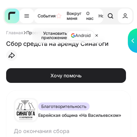
Вокруг
О
События
Новости
Тора
меня
нас
Главная
Проекты благотворительности
Установить
Android
приложение
Сбор средств на аренду Синагоги
Хочу помочь
Благотворительность
Еврейская община «На Васильевском»
До окончания сбора