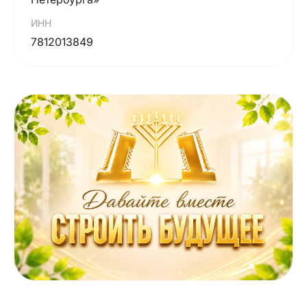
ИНН
7812013849