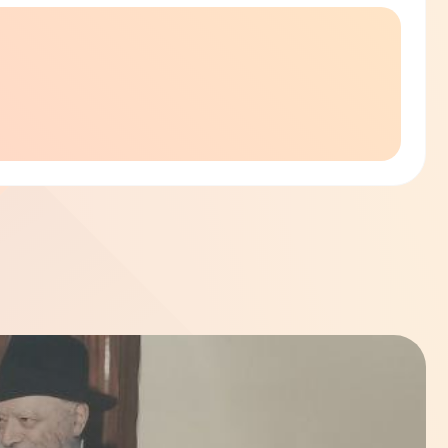
принесем свет Хануки вам домой!