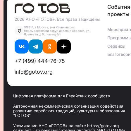
События
проекты
2026 АНО «ГОТОВ». Все права защищены
108814, г Москва, р-н Коммунарка,
Мероприят
Новомосковский округ, деревня Сосенки, ул
Ясеневая, д 5, помещ 4/1
Программ
Сервисы
Благотвори
+7 (499) 444-76-75
info@gotov.org
Цифровая платформа для Еврейских сообществ
Автономная некоммерческая организация содействия
развитию еврейских традиций, культуры и образования
"ГОТОВ"
Упоминание АНО «ГОТОВ» на сайте https://gotov.org
означает, что рекламодателем является АНО «ГОТОВ»,