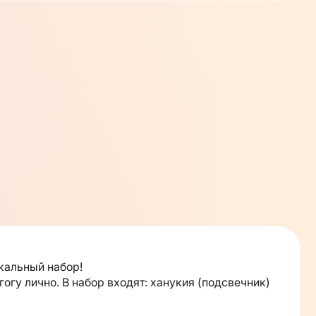
кальный набор!
огу лично. В набор входят: ханукия (подсвечник)
щая путь к светлому будущему.