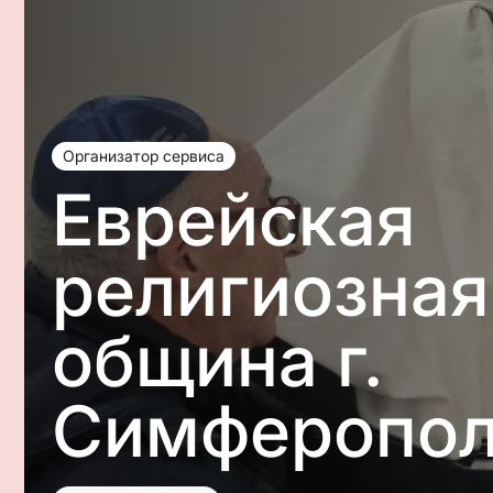
Организатор сервиса
Еврейская
религиозная
община г.
Симферопо