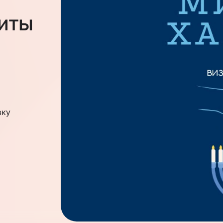
зиты
вку