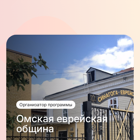
- Временная потеря трудоспособности родителей,
инвалидность у детей или других членов семьи.
- Малообеспеченные, неполные, многодетные
семьи с низким уровнем дохода.
- Одинокие пенсионеры с еврейскими корнями,
инвалиды или пенсионеры с тяжелыми
заболеваниями, нуждающиеся в материальной
помощи.
Организатор программы
Омская еврейская
община