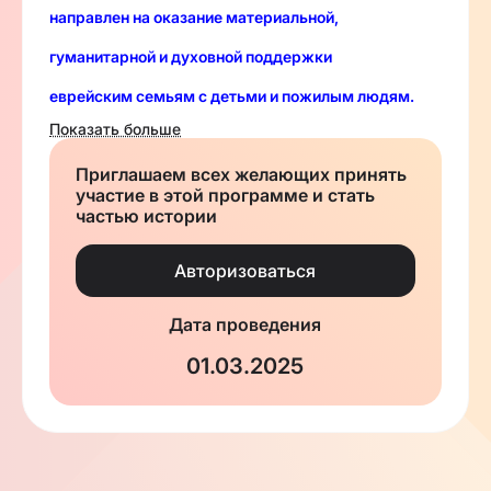
направлен на оказание материальной,
гуманитарной и духовной поддержки
еврейским семьям с детьми и пожилым людям.
Показать больше
Приглашаем всех желающих принять
Б
лаготворительная программа "Ради Жизни”
участие в этой программе и стать
частью истории
протягивает руку помощи самым
нуждающимся семьям,
Авторизоваться
предоставляя им психологическую поддержку –
ощущение,
Дата проведения
что они не одни в своей сложной ситуации
.
01.03.2025
Критерии участия:
- Дети до 18 лет с еврейскими корнями,
нуждающиеся в материальной (продуктовые
наборы) или духовной поддержке (досуг, общинные
праздники, участие в мероприятиях)