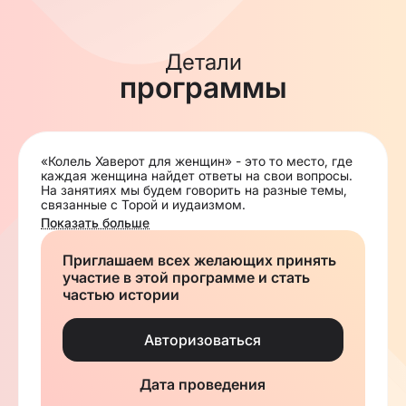
Детали
программы
«Колель Хаверот для женщин» - это то место, где
каждая женщина найдет ответы на свои вопросы.
На занятиях мы будем говорить на разные темы,
связанные с Торой и иудаизмом.
Программу ведет рабанит Минди Хабабо.
Показать больше
Уроки на актуальные для женщин темы в свете
иудаизма
Приглашаем всех желающих принять
Интересные дискуссии за чашкой чая
участие в этой программе и стать
Хорошая компания
частью истории
Регистрируйся и будь частью нашего дружного
коллектива.
Авторизоваться
Встречи проходят каждое воскресенье в 17:00
Дата проведения