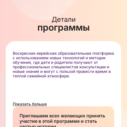
Детали
программы
Воскресная еврейская образовательная платформа
с использованием новых технологий и методик
обучения, где дети и родители получают от
профессиональных специалистов консультации и
новые знания и могут с пользой провести время в
теплой семейной атмосфере.
Показать больше
Мы используем только сертифицированное
безопасное оборудование, эффективные
дидактические пособия и методические
Приглашаем всех желающих принять
материалы. Условия в детских центрах JFuture
участие в этой программе и стать
отвечают самым высоким стандартам, которые
частью истории