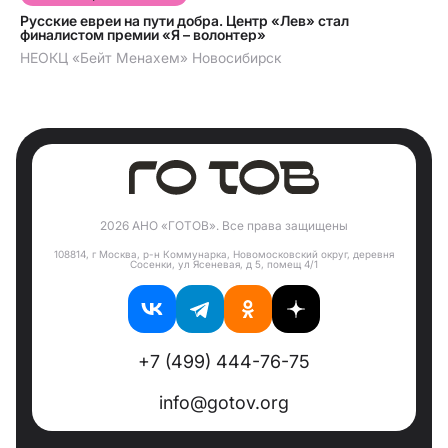
Русские евреи на пути добра. Центр «Лев» стал
финалистом премии «Я – волонтер»
НЕОКЦ «Бейт Менахем» Новосибирск
2026 АНО «ГОТОВ». Все права защищены
108814, г Москва, р-н Коммунарка, Новомосковский округ, деревня
Сосенки, ул Ясеневая, д 5, помещ 4/1
+7 (499) 444-76-75
info@gotov.org