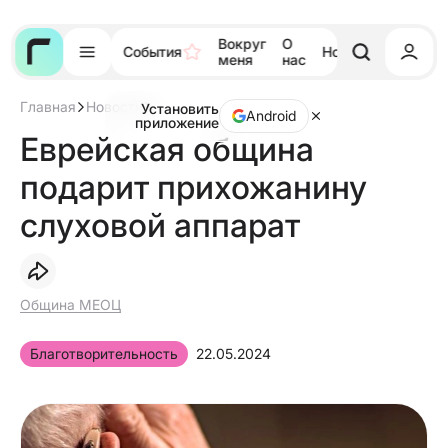
Вокруг
О
События
Новости
Тора
меня
нас
Главная
Новости
Установить
Еврейская
Android
приложение
община
Еврейская община
подарит
прихожанину
подарит прихожанину
слуховой
аппарат
слуховой аппарат
Община МЕОЦ
Благотворительность
22.05.2024