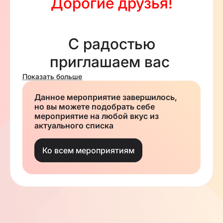
Дорогие друзья!
С радостью
приглашаем вас
получить календари на
Показать больше
5786 год.
Данное мероприятие завершилось,
но вы можете подобрать себе
мероприятие на любой вкус из
актуального списка
Выдача состоится в
синагоге
Ко всем мероприятиям
(на 2 этаже) с 14
сентября.