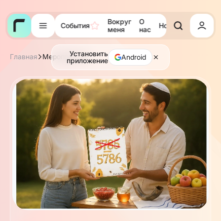
Вокруг
О
События
Новости
Тора
меня
нас
Установить
Главная
Мероприятия
Android
приложение