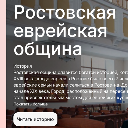
Ростовская
еврейская
община
История
Ростовская община славится богатой историей, кот
XVIII века, когда евреев в Ростове было всего 7 че
еврейские семьи начали селиться в Ростове-на-Дону
начале XIX века. Город, расположенный на пересеч
стал привлекательным местом для еврейских купц
предпринимателей. Уже к середине XIX века еврей
Показать больше
значительно выросла, став важной частью экономи
жизни города.
Читать историю