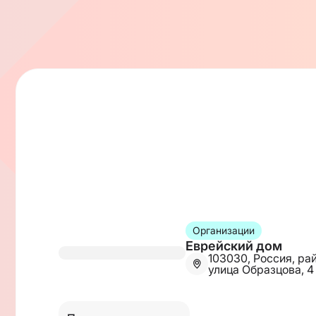
- Good vibes
- Семейные фотосессии
- Отдельная программа для детей
Благотворительный взнос — 3000₽ за пару
https://www.tbank.ru/cf/5VZW3FTcj0x
Ребенок старше 1 года +250₽ взнос
Ждём с нетерпением вашу семью!
Организации
Еврейский дом
103030, Россия, ра
улица Образцова, 4