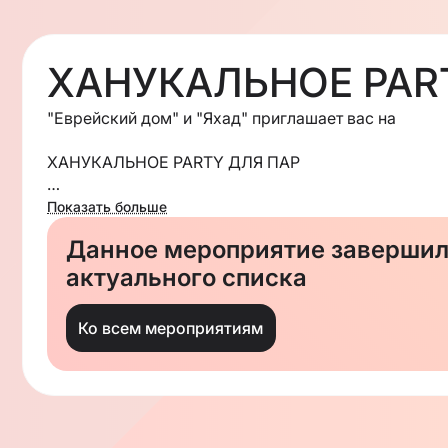
ХАНУКАЛЬНОЕ PAR
"Еврейский дом" и "Яхад" приглашает вас на
ХАНУКАЛЬНОЕ PARTY ДЛЯ ПАР
21 декабря (вс) в 17:00
Показать больше
Образцова, 4, 4 этаж
Данное мероприятие завершило
Регистрация обязательна:
актуального списка
https://forms.gle/fiQPFrGc9XHnBFiM7
Ко всем мероприятиям
В программе:
- Теплая, домашняя атмосфера
- Интерактивный психологический тренинг от Мир
- Разговоры по душам с психологом Рут Зиновьево
- Изысканный праздничный фуршет
- Зажигание 8 свечи