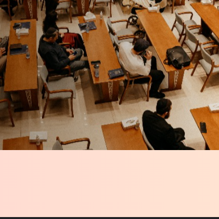
 с духовностью;
емейной жизни и не
 рядом с МЕОЦ в
му.
аввина России Берла
ь Лазар
- обладатель
Америке. В 2017 был
. В 2024 году
 Со своей женой Муси
только формируют
 прекрасных детей.
фессионалов, чтобы
та.
Многодетная
благотворительности и