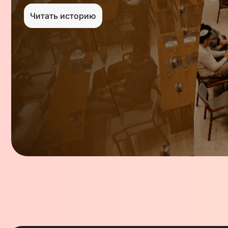
⁠Уютные Шабатоны для общения и соприкосновения
Читать историю
⁠Интересные лекции от топовых лекторов в сфере с
только;
⁠Семинары для обмена опытом и новыми знаниями;
Профессиональная психологическая поддержка.
Наш центр находится в сердце еврейской Москвы,
новом современном пространстве открытом каждо
Проект осуществляется при поддержке Главного Р
Лазара.
Руководителем проекта является раввин Йехезкел
обширного религиозного образования в Израиле и 
назначен главным раввином Крыма и Симферополя
назначен раввином общины Solomon.hills, Москва.
они скоро отметят 10 лет свадьбы. Вместе они не 
комьюнити единомышленников, но и воспитывают 6
Раввин Йехезкель собрал настоящую команду про
найти подход и помочь каждому
Кинерет Темкина - Исполнительный директор проек
мама и руководитель проектов в сфере культуры, 
образования.