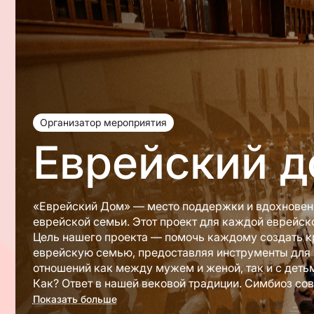
Организатор мероприятия
Еврейский 
«Еврейский Дом»
— место поддержки и вдохновени
еврейской семьи. Этот проект для каждой еврейск
Цель нашего проекта
— помочь каждому создать к
еврейскую семью, предоставляя инструменты для
отношений как между мужем и женой, так и с деть
Как? Ответ в нашей вековой традиции. Симбиоз со
мудрость еврейской традиции - вот залог крепких 
Показать больше
Как мы это совмещаем?