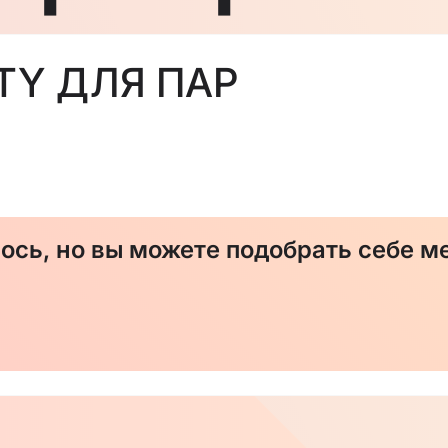
TY ДЛЯ ПАР
сь, но вы можете подобрать себе ме
и Майоровой
й и р. Мойше Рохлиным