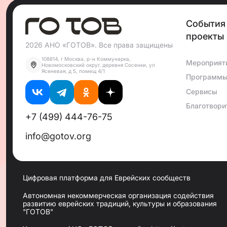
Раввин Арье Аминов - Директор отдела психологи
Раввин и практикующий семейный консультант на п
События
Отец 6 детей, в браке со своей супругой 20 лет.
проекты
Постройте свой «Еврейский Дом» вместе с нами!
2026 АНО «ГОТОВ». Все права защищены
108814, г Москва, р-н Коммунарка,
Мероприят
Новомосковский округ, деревня Сосенки, ул
Ясеневая, д 5, помещ 4/1
Программ
Сервисы
Благотвори
+7 (499) 444-76-75
info@gotov.org
Цифровая платформа для Еврейских сообществ
Автономная некоммерческая организация содействия
развитию еврейских традиций, культуры и образования
"ГОТОВ"