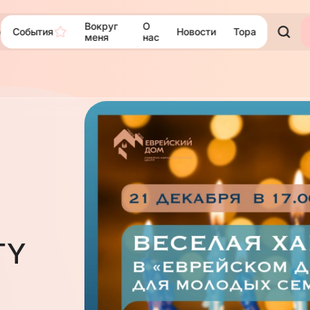
Вокруг
О
События
Новости
Тора
ю
меня
нас
TY