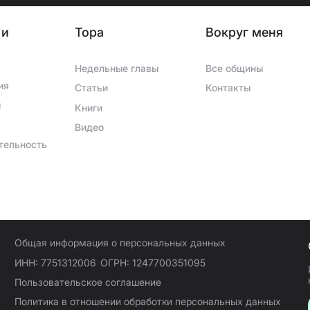
ческой поддержки.
ротяжение уже 12 лет.
 и
Тора
Вокруг меня
Недельные главы
Все общины
ия
Статьи
Контакты
ы
Книги
Видео
тельность
Общая информация о персональных данных
ИНН: 7751312006
ОГРН: 1247700351095
Пользовательское соглашение
Политика в отношении обработки персональных данных