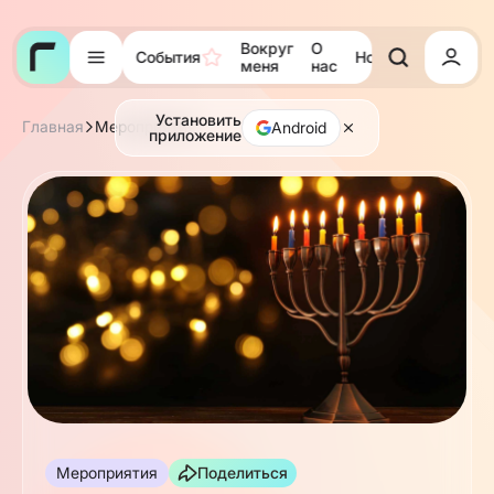
Вокруг
О
События
Новости
Тора
меня
нас
Установить
Главная
Мероприятия
Android
приложение
Мероприятия
Поделиться