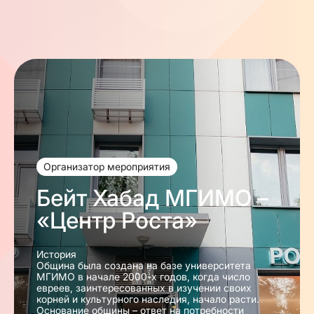
Организатор мероприятия
Бейт Хабад МГИМО –
«Центр Роста»
История
Община была создана на базе университета
МГИМО в начале 2000-х годов, когда число
евреев, заинтересованных в изучении своих
корней и культурного наследия, начало расти.
Основание общины – ответ на потребности