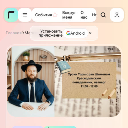
Вокруг
О
События
Новости
Тора
меня
нас
Установить
Главная
Мероприятия
Android
приложение