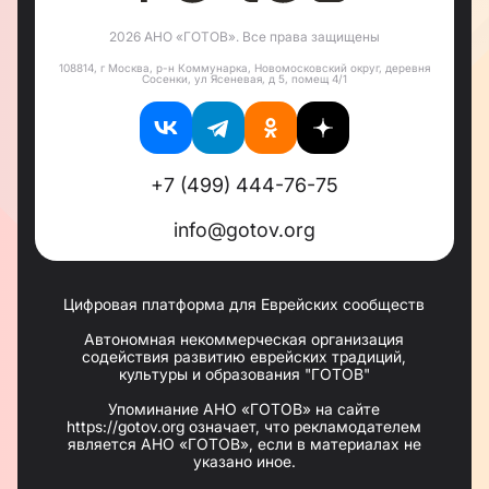
Также в общине регулярно собираются миньяны
на молитвы, отмечается Шаббат, Рош Ходеш и
2026 АНО «ГОТОВ». Все права защищены
еврейские праздники. В начале нового учебного
года запускается программа Enerjew и
108814, г Москва, р-н Коммунарка, Новомосковский округ, деревня
начинаются уроки иврита. В синагоге общины
Сосенки, ул Ясеневая, д 5, помещ 4/1
регулярно собирается миньян на молитву. Члены
общины выбирают помещение «Центра роста»
для проведения свадеб, обрезаний, опшерниш, и
просто семейных событий.
+7 (499) 444-76-75
info@gotov.org
Цифровая платформа для Еврейских сообществ
Автономная некоммерческая организация
содействия развитию еврейских традиций,
культуры и образования "ГОТОВ"
Упоминание АНО «ГОТОВ» на сайте
https://gotov.org означает, что рекламодателем
является АНО «ГОТОВ», если в материалах не
указано иное.