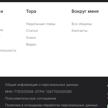
 молитвы, отмечается
 и
Тора
Вокруг меня
ле нового учебного
уроки иврита. В
Недельные главы
Все общины
молитву. Члены
проведения свадеб,
ия
Статьи
Контакты
ы
Книги
Видео
тельность
Общая информация о персональных данных
ИНН: 7751312006
ОГРН: 1247700351095
Пользовательское соглашение
Политика в отношении обработки персональных данных