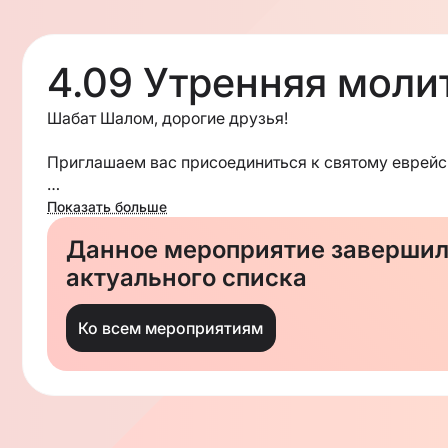
4.09 Утренняя моли
Шабат Шалом, дорогие друзья!
Приглашаем вас присоединиться к святому еврейск
Для участия в застолье пожалуйста зарегистриру
Показать больше
Данное мероприятие завершило
Давайте вместе выполним эту важнейшую заповедь
актуального списка
Если вы желаете помочь вашей общине, вы может
Ко всем мероприятиям
Большое вам спасибо, ждем вас в вашей общине!