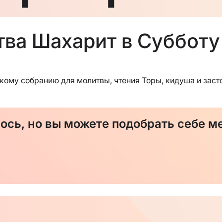
тва Шахарит в Субботу
ому собранию для молитвы, чтения Торы, кидуша и засто
йтесь!
сь, но вы можете подобрать себе ме
 Вс-вышнего в теплой атмосфере нашей общины Центра 
е это сделать, пожертвовав вашу Цдаку.