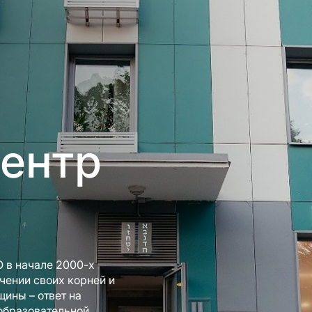
ентр
 в начале 2000-х
учении своих корней и
щины – ответ на
 образовательной