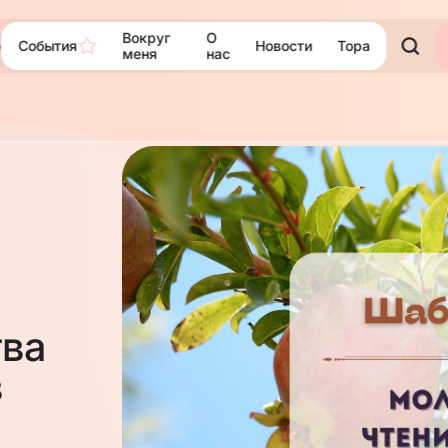
Вокруг
О
События
Новости
Тора
ю
меня
нас
тва
в