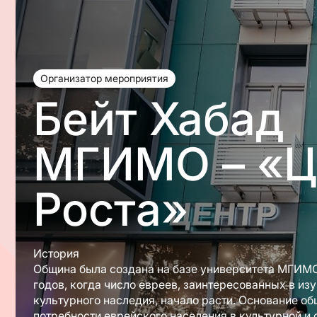
Организатор мероприятия
Бейт Хабад
МГИМО – «Ц
Роста»
История
Община была создана на базе университета МГИМО
годов, когда число евреев, заинтересованных в из
культурного наследия, начало расти. Основание об
потребности еврейского населения в культурной и