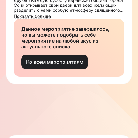
друзья! Каждую субботу Еврейская община города
Сочи открывает свои двери для всех желающих
разделить с нами особую атмосферу священного
дня — Шаббата. Шаббат — это больше, чем просто
Показать больше
день отдыха. Это уникальная возможность
остановиться в круговороте будней, погрузиться в
Данное мероприятие завершилось,
мир духовных ценностей и обрести внутреннюю
но вы можете подобрать себе
гармонию. В этот благословенный день мы
собираемся вместе с близкими людьми, делимся
мероприятие на любой вкус из
радостью, обмениваемся мудростью поколений и
актуального списка
укрепляем духовные связи. Чтобы с разделить с
нами этот особенный день, оставьте заявку на
нашем сайте. С уважением и тёплыми
Ко всем мероприятиям
пожеланиями, Еврейская община города Сочи