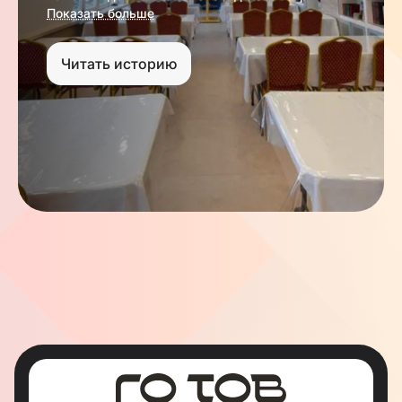
Показать больше
Кроме того, мы организуем выдачу
гуманитарной помощи, которая включает в себя
ежемесячные продуктовые наборы, мацу перед
Читать историю
Песахом. В общине проводятся занятия по
изучению Торы, действуют учебные программы.
При общине работает благотворительный
общественный фонд «Хесед Яхад», оказывающий
помощь пожилым, малоимущим, сиротам, детям
из неблагополучных семей.