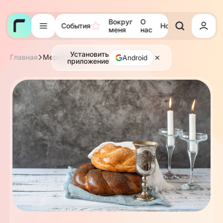
Вокруг
О
События
Новости
Тора
меня
нас
Установить
Главная
Мероприятия
Android
приложение