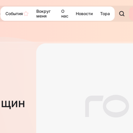
Вокруг
О
События
Новости
Тора
ю
меня
нас
нщин