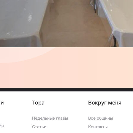
енный фонд «Хесед
, сиротам, детям из
 и
Тора
Вокруг меня
Недельные главы
Все общины
ия
Статьи
Контакты