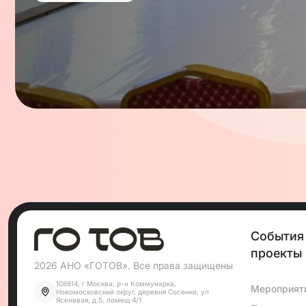
При общине работает благотворительный обществ
Яхад», оказывающий помощь пожилым, малоимущим
неблагополучных семей.
События
проекты
2026 АНО «ГОТОВ». Все права защищены
108814, г Москва, р-н Коммунарка,
Мероприят
Новомосковский округ, деревня Сосенки, ул
Ясеневая, д 5, помещ 4/1