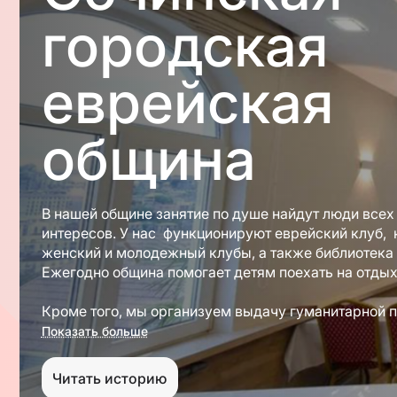
городская
еврейская
община
В нашей общине занятие по душе найдут люди всех
интересов. У нас функционируют еврейский клуб,
женский и молодежный клубы, а также библиотека 
Ежегодно община помогает детям поехать на отдых 
Кроме того, мы организуем выдачу гуманитарной 
включает в себя ежемесячные продуктовые набор
Показать больше
Песахом. В общине проводятся занятия по изучени
учебные программы.
Читать историю