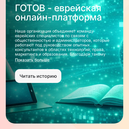
ГОТОВ - еврейская
онлайн-платформа
Наша организация объединяет команду
еврейских специалистов по связям с
общественностью и администраторов, которые
работают под руководством опытных
консультантов в областях технологий, права,
маркетинга и образования. Благодаря такому
междисциплинарному подходу мы можем
Показать больше
эффективно координировать проекты,
разрабатывать современные коммуникационные
стратегии и выстраивать устойчивые связи
Читать историю
между различными организациями,
инициативами и представителями еврейского
сообщества.
Наша цель – создать уникальную платформу,
которая объединяет все сферы еврейской жизни
и культуры, способствуя их развитию и
популяризации. Мы стремимся поддерживать
образовательные, культурные и общественные
проекты, помогать обмену знаниями и опытом, а
также формировать пространство для
сотрудничества, диалога и совместных