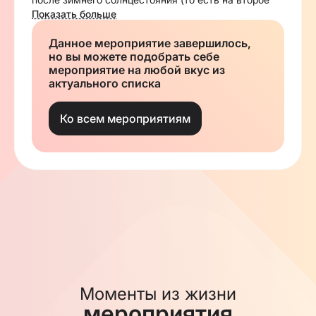
новолуние после 21 декабря). В григорианском
Показать больше
календаре это соответствует одному из дней
между 21 января и 21 февраля.
Данное мероприятие завершилось,
Китайский Новый год часто неофициально
но вы можете подобрать себе
называют «лунным новым годом», поскольку он
является производным элементом лунно-
мероприятие на любой вкус из
солнечного китайского календаря, а сама его
актуального списка
точная дата определяется на основе лунных фаз.
Цикл новогодних празднеств традиционно
начинается в первый день первого же месяца кит.
Ко всем мероприятиям
正月, пиньинь zhēngyuè китайского календаря и
заканчивается Праздником фонарей[1]:78, который
наступает на 15-й день празднований. В эту
новогоднюю пору большинство китайцев
собираются семьями на свой ежегодный ужин
воссоединения.
Еврейский Университет кампус «Махон Хамеш» в
Москве приглашает девушек учениц 9-11 классов
принять участие в дне открытых дверей, который
состоится на базе нашего кампуса
Моменты из жизни
мероприятия